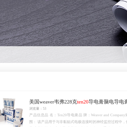
美国weaver韦弗228克
ten20
导电膏脑电导电
浏览量：53
产品信息品 名：Ten20导电膏品 牌：Weaver and Compa
围： 该产品用于与非黏贴式电极连接时的神经监控过程中，