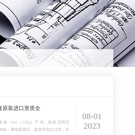
膏原装进口资质全
08-01
ny规 格：8oz（228g）产 地：美国 适用范
2023
例如：脑电图测试，激发性电位过程，多